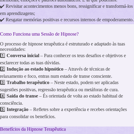
✔️ Revisitar acontecimentos menos bons, ressignificar e transformá-los
em aprendizagens;
✔️ Resgatar memórias positivas e recursos internos de empoderamento.
Como Funciona uma Sessão de Hipnose?
O processo de hipnose terapêutica é estruturado e adaptado às tuas
necessidades:
1️⃣
Conversa inicial
– Para conhecer os teus desafios e objetivos e
esclarecer todas as tuas dúvidas.
2️⃣
Indução ao estado hipnótico
– Através de técnicas de
relaxamento e foco, entras num estado de transe consciente.
3️⃣
Trabalho terapêutico
– Neste estado, podem ser aplicadas
sugestões positivas, regressão terapêutica ou metáforas de cura.
4️⃣
Saída do transe
– És orientada de volta ao estado habitual de
consciência.
5️⃣
Integração
– Refletes sobre a experiência e recebes orientações
para consolidar os benefícios.
Benefícios da Hipnose Terapêutica