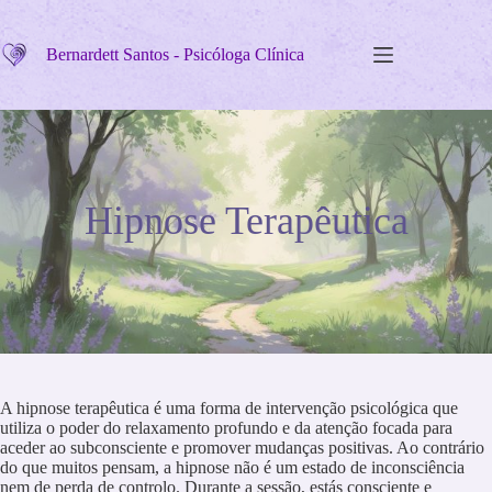
Pular
para
o
Bernardett Santos - Psicóloga Clínica
conteúdo
Hipnose Terapêutica
A hipnose terapêutica é uma forma de intervenção psicológica que
utiliza o poder do relaxamento profundo e da atenção focada para
aceder ao subconsciente e promover mudanças positivas. Ao contrário
do que muitos pensam, a hipnose não é um estado de inconsciência
nem de perda de controlo. Durante a sessão, estás consciente e