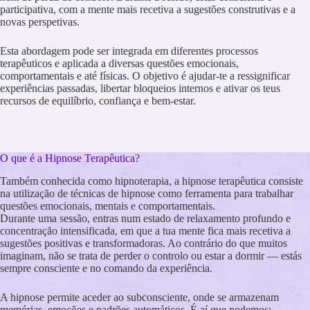
participativa, com a mente mais recetiva a sugestões construtivas e a
novas perspetivas.
Esta abordagem pode ser integrada em diferentes processos
terapêuticos e aplicada a diversas questões emocionais,
comportamentais e até físicas. O objetivo é ajudar-te a ressignificar
experiências passadas, libertar bloqueios internos e ativar os teus
recursos de equilíbrio, confiança e bem-estar.
O que é a Hipnose Terapêutica?
Também conhecida como hipnoterapia, a hipnose terapêutica consiste
na utilização de técnicas de hipnose como ferramenta para trabalhar
questões emocionais, mentais e comportamentais.
Durante uma sessão, entras num estado de relaxamento profundo e
concentração intensificada, em que a tua mente fica mais recetiva a
sugestões positivas e transformadoras. Ao contrário do que muitos
imaginam, não se trata de perder o controlo ou estar a dormir — estás
sempre consciente e no comando da experiência.
A hipnose permite aceder ao subconsciente, onde se armazenam
memórias, emoções e padrões automáticos. É aí que podemos: