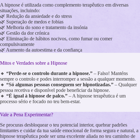
A hipnose é utilizada como complemento terapêutico em diversas
situações, incluindo:
🌿 Redução da ansiedade e do stress
🌿 Superação de medos e fobias
🌿 Melhoria do sono e tratamento da insónia
🌿 Gestão da dor crónica
🌿 Eliminação de hábitos nocivos, como fumar ou comer
compulsivamente
🌿 Aumento da autoestima e da confiança
Mitos e Verdades sobre a Hipnose
🔸
“Perde-se o controlo durante a hipnose.”
– Falso! Manténs
sempre o controlo e podes interromper a sessão a qualquer momento.
🔸
“Só algumas pessoas conseguem ser hipnotizadas.”
– Qualquer
pessoa recetiva e disponível pode beneficiar da hipnose.
🔸
“É igual à hipnose de palco.”
– A hipnose terapêutica é um
processo sério e focado no teu bem-estar.
Vale a Pena Experimentar?
Se procuras desbloquear o teu potencial interior, quebrar padrões
limitantes e cuidar da tua saúde emocional de forma segura e natural, a
hipnose terapêutica pode ser uma excelente aliada no teu caminho de